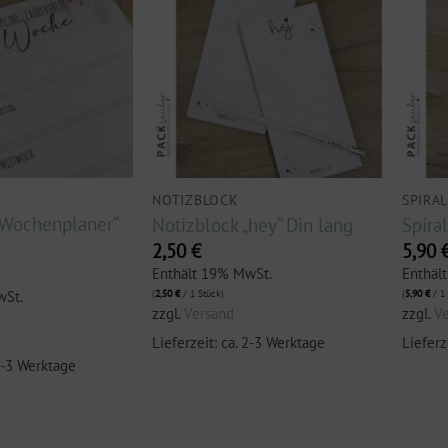
NOTIZBLOCK
SPIRA
„Wochenplaner“
Notizblock „hey“ Din lang
Spira
2,50
€
5,90
Enthält 19% MwSt.
Enthäl
wSt.
(
2,50
€
/ 1 Stück)
(
5,90
€
/ 1 
zzgl.
Versand
zzgl.
V
Lieferzeit: ca. 2-3 Werktage
Lieferz
 2-3 Werktage