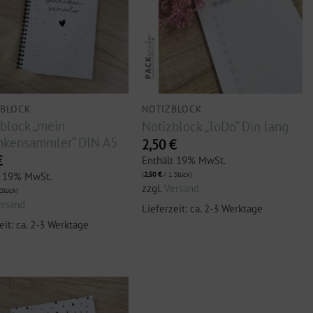
LBLOCK
NOTIZBLOCK
lblock „mein
Notizblock „ToDo“ Din lang
nkensammler“ DIN A5
2,50
€
€
Enthält 19% MwSt.
t 19% MwSt.
(
2,50
€
/ 1 Stück)
zzgl.
Versand
Stück)
ersand
Lieferzeit: ca. 2-3 Werktage
eit: ca. 2-3 Werktage