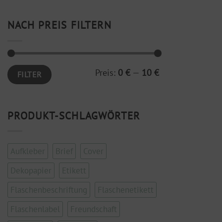
NACH PREIS FILTERN
Min.
Max.
Preis:
0 €
—
10 €
FILTER
Preis
Preis
PRODUKT-SCHLAGWÖRTER
Aufkleber
Brief
Cover
Dekopapier
Etikett
Flaschenbeschriftung
Flaschenetikett
Flaschenlabel
Freundschaft