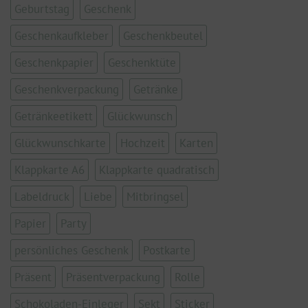
Geburtstag
Geschenk
Geschenkaufkleber
Geschenkbeutel
Geschenkpapier
Geschenktüte
Geschenkverpackung
Getränke
Getränkeetikett
Glückwunsch
Glückwunschkarte
Hochzeit
Karten
Klappkarte A6
Klappkarte quadratisch
Labeldruck
Liebe
Mitbringsel
Papier
Party
persönliches Geschenk
Postkarte
Präsent
Präsentverpackung
Rolle
Schokoladen-Einleger
Sekt
Sticker