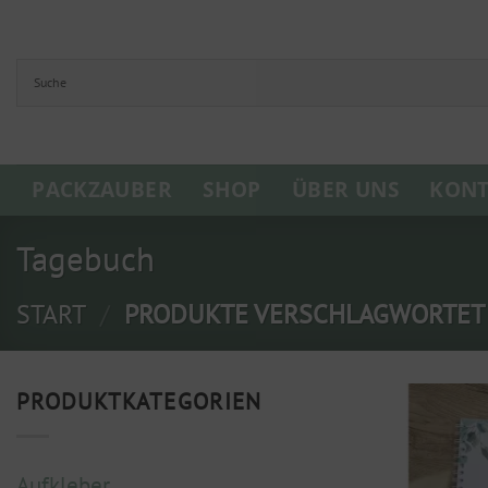
Zum
Inhalt
springen
PACKZAUBER
SHOP
ÜBER UNS
KONT
Tagebuch
START
/
PRODUKTE VERSCHLAGWORTET 
PRODUKTKATEGORIEN
Aufkleber