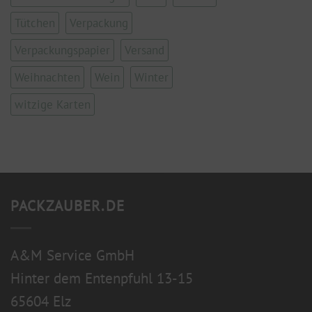
Tütchen
Verpackung
Verpackungspapier
Versand
Weihnachten
Wein
Winter
witzige Karten
PACKZAUBER.DE
A&M Service GmbH
Hinter dem Entenpfuhl 13-15
65604 Elz