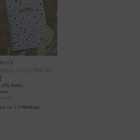
LBLOCK
lblock „Notes“ DIN A5
€
t 19% MwSt.
Stück)
ersand
eit: ca. 2-3 Werktage