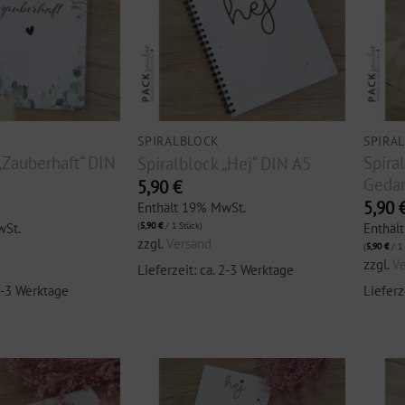
SPIRALBLOCK
SPIRA
„Zauberhaft“ DIN
Spira
Spiralblock „Hej“ DIN A5
Geda
5,90
€
5,90
Enthält 19% MwSt.
wSt.
Enthäl
(
5,90
€
/ 1 Stück)
zzgl.
Versand
(
5,90
€
/ 1 
zzgl.
V
Lieferzeit: ca. 2-3 Werktage
 2-3 Werktage
Lieferz