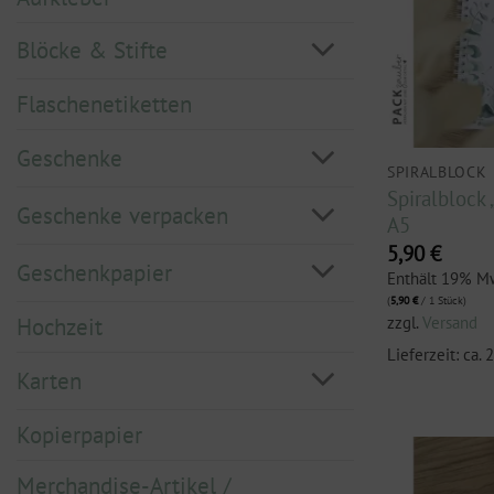
Blöcke & Stifte
Flaschenetiketten
Geschenke
SPIRALBLOCK
Spiralblock 
Geschenke verpacken
A5
5,90
€
Geschenkpapier
Enthält 19% M
(
5,90
€
/ 1 Stück)
zzgl.
Versand
Hochzeit
Lieferzeit: ca.
Karten
Kopierpapier
Merchandise-Artikel /