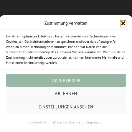
Zustimmung verwalten
Allgemeine Geschäftsbedingungen
Um dir ein optimales Erlebnis zu bieten, verwenden wir Technologien wie
Impressum
Cookies, um Geräteinformationen zu speichern und/oder darauf zuzugreifen.
Wenn du diesen Technologien zustimmst, können wir Daten wie das
Surfverhalten oder eindeutige IDs auf dieser Website verarbeiten. Wenn du deine
Datenschutzerklärung
Zustimmung nicht erteilst oder zurückziehst, können bestimmte Merkmale und
Funktionen beeinträchtigt werden.
Widerrufsbelehrung
Cookie-Richtlinie (EU)
AKZEPTIEREN
Vertrag widerrufen
ABLEHNEN
EINSTELLUNGEN ANSEHEN
Visa
PayPal
Stripe
MasterCard
Sofort
Cookie-Richtlinie
Datenschutzerklärung
Impressum