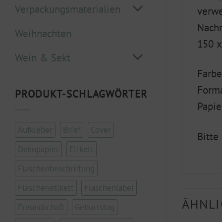
Verpackungsmaterialien
verwe
Nachr
Weihnachten
150 
Wein & Sekt
Farbe
Form
PRODUKT-SCHLAGWÖRTER
Papie
Aufkleber
Brief
Cover
Bitte
Dekopapier
Etikett
Flaschenbeschriftung
Flaschenetikett
Flaschenlabel
ÄHNLI
Freundschaft
Geburtstag