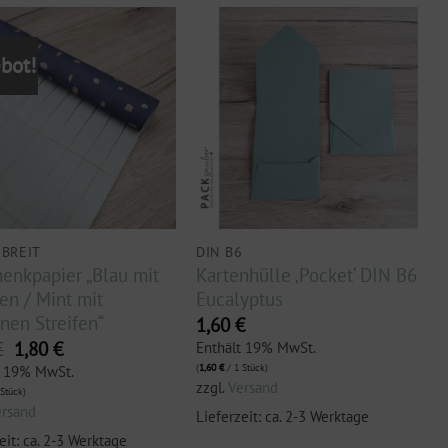
bot!
 BREIT
DIN B6
enkpapier „Blau mit
Kartenhülle ‚Pocket‘ DIN B6
en / Mint mit
Eucalyptus
nen Streifen“
1,60
€
Ursprünglicher
Aktueller
€
1,80
€
Enthält 19% MwSt.
Preis
Preis
(
1,60
€
/ 1 Stück)
t 19% MwSt.
war:
ist:
zzgl.
Versand
Stück)
3,00 €
1,80 €.
ersand
Lieferzeit: ca. 2-3 Werktage
eit: ca. 2-3 Werktage