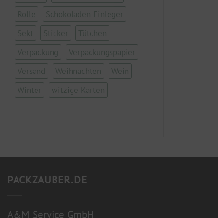
Rolle
Schokoladen-Einleger
Sekt
Sticker
Tütchen
Verpackung
Verpackungspapier
Versand
Weihnachten
Wein
Winter
witzige Karten
PACKZAUBER.DE
A&M Service GmbH