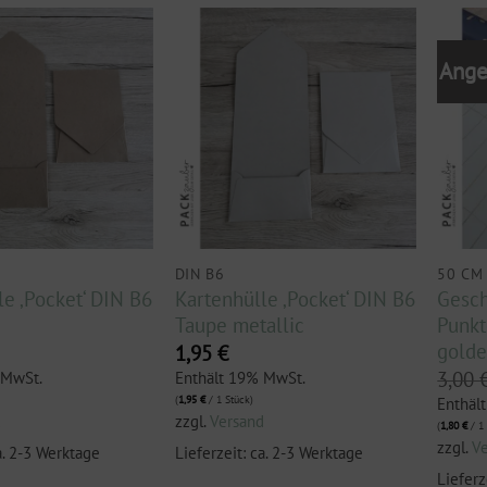
Ange
DIN B6
50 CM
le ‚Pocket‘ DIN B6
Kartenhülle ‚Pocket‘ DIN B6
Gesch
Taupe metallic
Punkt
golde
1,95
€
3,00
 MwSt.
Enthält 19% MwSt.
(
1,95
€
/ 1 Stück)
Enthäl
d
zzgl.
Versand
(
1,80
€
/ 1 
zzgl.
V
a. 2-3 Werktage
Lieferzeit: ca. 2-3 Werktage
Lieferz