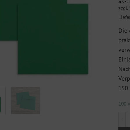
(
0,70
€
/ 1
zzgl.
Liefe
Die 
prak
verw
Einl
Nach
Verp
150
100 v
Hüll