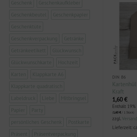
Geschenk
Geschenkaufkleber
Geschenkbeutel
Geschenkpapier
Geschenktüte
Geschenkverpackung
Getränke
Getränkeetikett
Glückwunsch
Glückwunschkarte
Hochzeit
Karten
Klappkarte A6
50 CM BREIT
DIN B6
r „rosa
Geschenkpapier
Kartenhül
Klappkarte quadratisch
/ Gold mit
„Winterbäume gold / grau-
Kraft
Labeldruck
Liebe
Mitbringsel
en“
silber“
1,60
€
3,00
€
Enthält 19%
Papier
Party
(
1,60
€
/ 1 Stück)
.
Enthält 19% MwSt.
zzgl.
Versan
(
3,00
€
/ 1 Stück)
persönliches Geschenk
Postkarte
zzgl.
Versand
Lieferzeit: c
Präsent
Präsentverpackung
3 Werktage
Lieferzeit: ca. 2-3 Werktage