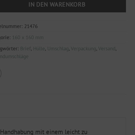
IN DEN WARENKORB
kelnummer:
21476
orie:
160 x 160 mm
agwörter:
Brief
,
Hülle
,
Umschlag
,
Verpackung
,
Versand
,
andumschläge
e Handhabung mit einem leicht zu