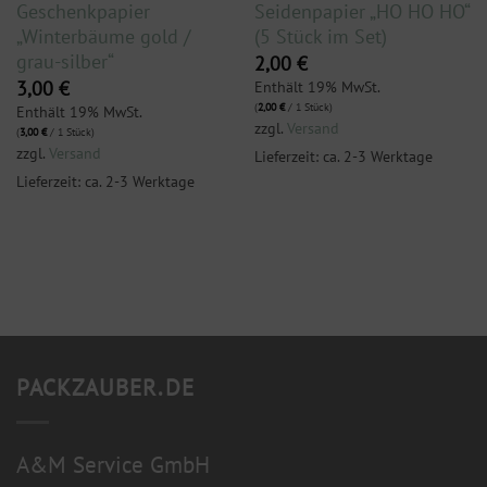
Geschenkpapier
Seidenpapier „HO HO HO“
„Winterbäume gold /
(5 Stück im Set)
grau-silber“
2,00
€
Enthält 19% MwSt.
3,00
€
(
2,00
€
/ 1 Stück)
Enthält 19% MwSt.
zzgl.
Versand
(
3,00
€
/ 1 Stück)
zzgl.
Versand
Lieferzeit: ca. 2-3 Werktage
Lieferzeit: ca. 2-3 Werktage
PACKZAUBER.DE
A&M Service GmbH