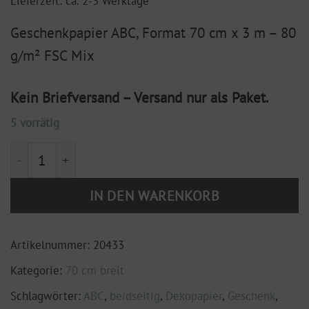
Lieferzeit: ca. 2-3 Werktage
Geschenkpapier ABC, Format 70 cm x 3 m – 80
g/m² FSC Mix
Kein Briefversand – Versand nur als Paket.
5 vorrätig
Geschenkpapier ABC, Format 70 cm x 3 m - 80 g/m² F
IN DEN WARENKORB
Artikelnummer:
20433
Kategorie:
70 cm breit
Schlagwörter:
ABC
,
beidseitig
,
Dekopapier
,
Geschenk
,