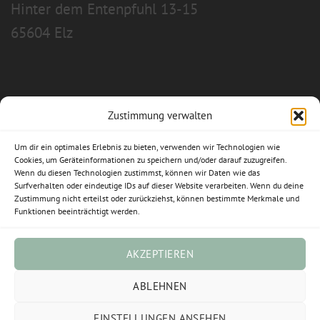
Hinter dem Entenpfuhl 13-15
65604 Elz
Zustimmung verwalten
Allgemeine Geschäftsbedingungen
Um dir ein optimales Erlebnis zu bieten, verwenden wir Technologien wie
Impressum
Cookies, um Geräteinformationen zu speichern und/oder darauf zuzugreifen.
Wenn du diesen Technologien zustimmst, können wir Daten wie das
Surfverhalten oder eindeutige IDs auf dieser Website verarbeiten. Wenn du deine
Datenschutzerklärung
Zustimmung nicht erteilst oder zurückziehst, können bestimmte Merkmale und
Funktionen beeinträchtigt werden.
Widerrufsbelehrung
Cookie-Richtlinie (EU)
AKZEPTIEREN
ABLEHNEN
Vertrag widerrufen
EINSTELLUNGEN ANSEHEN