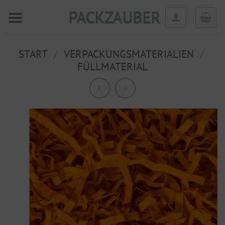
Zum
PACKZAUBER
Inhalt
springen
START
/
VERPACKUNGSMATERIALIEN
/
FÜLLMATERIAL