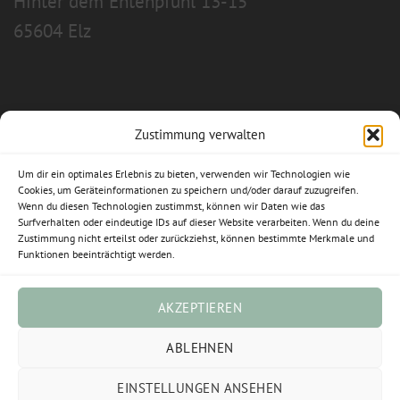
Hinter dem Entenpfuhl 13-15
65604 Elz
Zustimmung verwalten
Allgemeine Geschäftsbedingungen
Um dir ein optimales Erlebnis zu bieten, verwenden wir Technologien wie
Impressum
Cookies, um Geräteinformationen zu speichern und/oder darauf zuzugreifen.
Wenn du diesen Technologien zustimmst, können wir Daten wie das
Surfverhalten oder eindeutige IDs auf dieser Website verarbeiten. Wenn du deine
Datenschutzerklärung
Zustimmung nicht erteilst oder zurückziehst, können bestimmte Merkmale und
Funktionen beeinträchtigt werden.
Widerrufsbelehrung
Cookie-Richtlinie (EU)
AKZEPTIEREN
ABLEHNEN
Vertrag widerrufen
EINSTELLUNGEN ANSEHEN