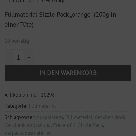
Lieferzeit: ca. 2-3 Werktage
Füllmaterial Sizzle Pack „orange“ (200g in
einer Tüte)
10 vorrätig
Füllmaterial Sizzle Pack "orange" (200g in einer Tüte)
IN DEN WARENKORB
Artikelnummer:
20298
Kategorie:
Füllmaterial
Schlagwörter:
Auspolstern
,
Füllmaterial
,
Geschenkkorb
,
Geschenkverpackung
,
Presentfill
,
Sizzle Pack
,
Verpackungsmaterial